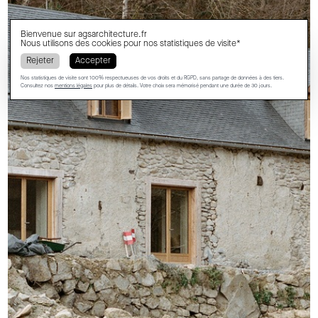
Bienvenue sur
agsarchitecture.fr
Nous utilisons des cookies pour nos statistiques de visite*
Rejeter
Accepter
Nos statistiques de visite sont 100% respectueuses de vos droits et du RGPD, sans partage de données à des tiers.
Consultez nos
mentions légales
pour plus de détails. Votre choix sera mémorisé pendant une durée de 30 jours.