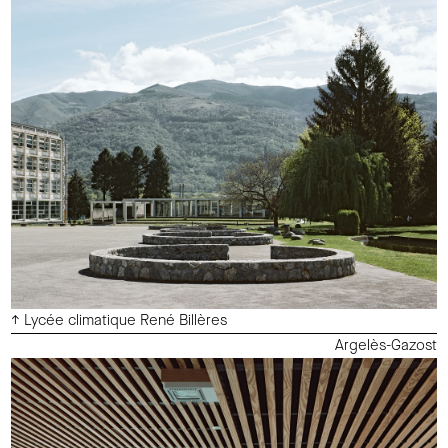
↑ Lycée climatique René Billères
Argelès-Gazost