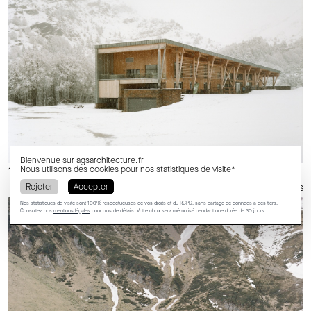
Bienvenue sur
agsarchitecture.fr
Nous utilisons des cookies pour nos statistiques de visite*
↑ Espace Somport Pyrénées
Rejeter
Accepter
Urdos
Nos statistiques de visite sont 100% respectueuses de vos droits et du RGPD, sans partage de données à des tiers.
Consultez nos
mentions légales
pour plus de détails. Votre choix sera mémorisé pendant une durée de 30 jours.