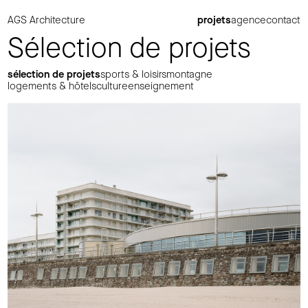
AGS Architecture
projets
agence
contact
Sélection de projets
sélection de projets
sports & loisirs
montagne
logements & hôtels
culture
enseignement